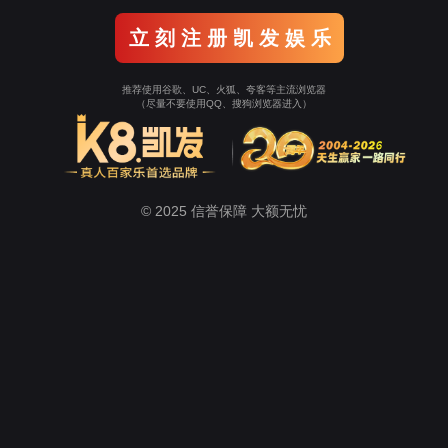
立 刻 注 册 凯 发 娱 乐
推荐使用谷歌、UC、火狐、夸客等主流浏览器
（尽量不要使用QQ、搜狗浏览器进入）
© 2025 信誉保障 大额无忧